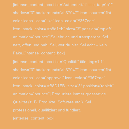
[intense_content_box title=“Authentizität“ title_tag=“h1″
shadow=“3″ background=“#b37047″ icon_source=“flat-
color-icons“ icon=“like“ icon_color=“#367eae“
icon_stack_color=“#b8d1eb“ size=“3″ position=“topleft“
animation=“bounce“]Sei ehrlich und transparent. Sei
nett, offen und nah. Sei, wer du bist. Sei echt – kein
Fake.[/intense_content_box]
[intense_content_box title=“Qualität“ title_tag=“h1″
shadow=“3″ background=“#b37047″ icon_source=“flat-
color-icons“ icon=“approval“ icon_color=“#367eae“
icon_stack_color=“#B8D1EB“ size=“3″ position=“topleft“
animation=“bounce“] Produziere immer grossartige
Qualität (z. B. Produkte, Software etc.). Sei
professionell, qualifiziert und fundiert.
[/intense_content_box]