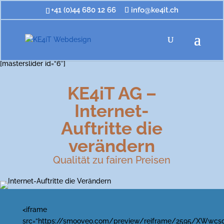
+41 (0)44 680 12 66
info@ke4it.ch
[masterslider id=“6″]
KE4iT AG –
Internet-
Auftritte die
verändern
Qualität zu fairen Preisen
<iframe
src=“https://smooveo.com/preview/reiframe/2595/XWwcsg