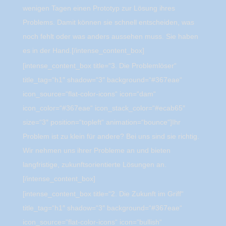
wenigen Tagen einen Prototyp zur Lösung ihres
Problems. Damit können sie schnell entscheiden, was
noch fehlt oder was anders aussehen muss. Sie haben
es in der Hand.[/intense_content_box]
[intense_content_box title=“3. Die Problemlöser“
title_tag=“h1″ shadow=“3″ background=“#367eae“
icon_source=“flat-color-icons“ icon=“dam“
icon_color=“#367eae“ icon_stack_color=“#ecab65″
size=“3″ position=“topleft“ animation=“bounce“]Ihr
Problem ist zu klein für andere? Bei uns sind sie richtig.
Wir nehmen uns ihrer Probleme an und bieten
langfristige, zukunftsorientierte Lösungen an.
[/intense_content_box]
[intense_content_box title=“2. Die Zukunft im Griff“
title_tag=“h1″ shadow=“3″ background=“#367eae“
icon_source=“flat-color-icons“ icon=“bullish“