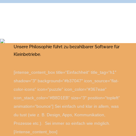
Unsere Philosophie führt zu bezahlbarer Software für
Kleinbetriebe.
[intense_content_box title=“Einfachheit“ title_tag=“h1″
shadow=“3″ background=“#b37047″ icon_source=“flat-
color-icons“ icon=“puzzle“ icon_color=“#367eae“
icon_stack_color=“#B8D1EB“ size=“3″ position=“topleft“
animation=“bounce“] Sei einfach und klar in allem, was
du tust (wie z. B. Design, Apps, Kommunikation,
Prozesse etc.). Sei immer so einfach wie möglich.
[/intense_content_box]