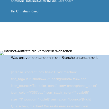
stimmen. Internet-Auftritte die verändern.
Ihr Christian Knecht
Was uns von den andern in der Branche unterscheidet
[intense_content_box title=“1. Wir machen“
title_tag=“h1″ shadow=“3″ background=“#367eae“
icon_source=“flat-color-icons“ icon=“smartphone_tablet“
icon_color=“#367eae“ icon_stack_color=“#ecab65″
size=“3″ position=“topleft“ animation=“bounce“]Nicht
Quatschen, machen! Wir realisieren innerhalb von