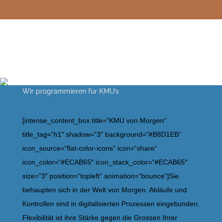
Wir programmieren für KMU’s
[intense_content_box title=“KMU von Morgen“
title_tag=“h1″ shadow=“3″ background=“#B8D1EB“
icon_source=“flat-color-icons“ icon=“share“
icon_color=“#ECAB65″ icon_stack_color=“#ECAB65″
size=“3″ position=“topleft“ animation=“bounce“]Sie
behaupten sich in der Welt von Morgen. Abläufe und
Kontrollen sind in digitalisierten Prozessen eingebunden.
Flexibilität ist ihre Stärke gegen die Grossen Ihrer