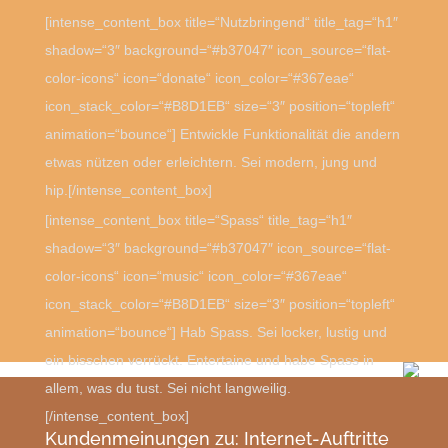
[intense_content_box title=“Nutzbringend“ title_tag=“h1″
shadow=“3″ background=“#b37047″ icon_source=“flat-
color-icons“ icon=“donate“ icon_color=“#367eae“
icon_stack_color=“#B8D1EB“ size=“3″ position=“topleft“
animation=“bounce“] Entwickle Funktionalität die andern
etwas nützen oder erleichtern. Sei modern, jung und
hip.[/intense_content_box]
[intense_content_box title=“Spass“ title_tag=“h1″
shadow=“3″ background=“#b37047″ icon_source=“flat-
color-icons“ icon=“music“ icon_color=“#367eae“
icon_stack_color=“#B8D1EB“ size=“3″ position=“topleft“
animation=“bounce“] Hab Spass. Sei locker, lustig und
ein bisschen verrückt. Entertaine und habe Spass in
allem, was du tust. Sei nicht langweilig.
[/intense_content_box]
Kundenmeinungen zu: Internet-Auftritte