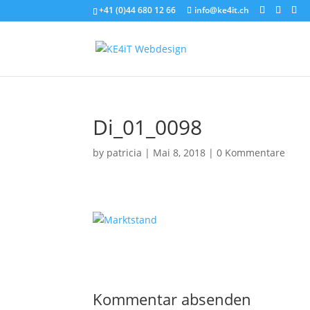
+41 (0)44 680 12 66
info@ke4it.ch
Di_01_0098
by
patricia
|
Mai 8, 2018
|
0 Kommentare
Kommentar absenden